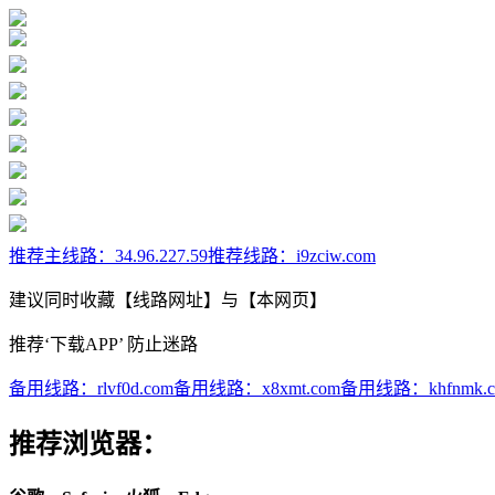
推荐主线路：
34.96.227.59
推荐线路：
i9zciw.com
建议同时收藏【线路网址】与【本网页】
推荐‘下载APP’ 防止迷路
备用线路：
rlvf0d.com
备用线路：
x8xmt.com
备用线路：
khfnmk.
推荐浏览器：