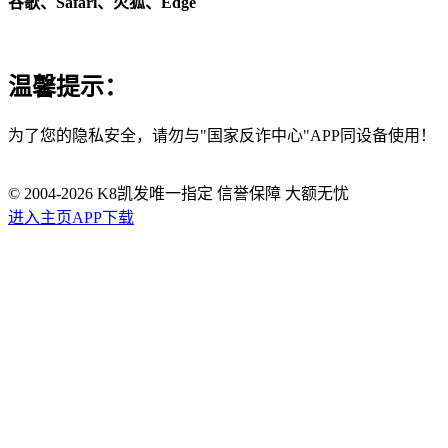
谷歌、Safari、火狐、Edge
温馨提示：
为了您的隐私安全，请勿与"国家反诈中心"APP同设备使用！
© 2004-
2026
K8凯发唯一指定 信誉保障 大额无忧
进入主页
APP下载